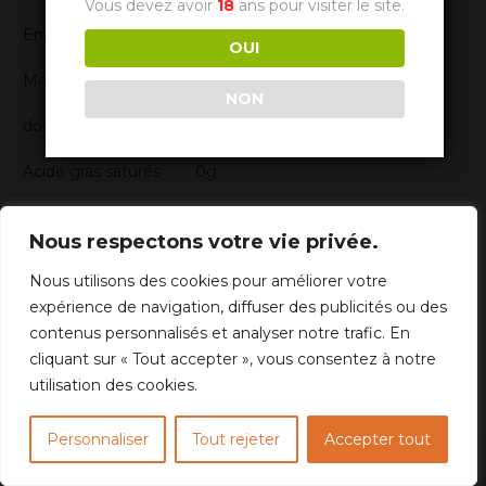
Vous devez avoir
18
ans pour visiter le site.
Energie 378kj 91kcal
OUI
Matière grasse 0g
NON
dont
Acide gras saturés 0g
Glucides 6.6g
Nous respectons votre vie privée.
dont
Nous utilisons des cookies pour améliorer votre
expérience de navigation, diffuser des publicités ou des
Sucres 5.9g
contenus personnalisés et analyser notre trafic. En
Protéines 0g
cliquant sur « Tout accepter », vous consentez à notre
utilisation des cookies.
Sel 0g
Personnaliser
Tout rejeter
Accepter tout