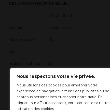
DECLARATION NUTRIONNELLE :
Pour 100 ml
Energie 260kj 63kcal
Matière grasse 0g
dont
Acide gras saturés 0g
Glucides 0.8g
Nous respectons votre vie privée.
Nous utilisons des cookies pour améliorer votre
dont
expérience de navigation, diffuser des publicités ou de
contenus personnalisés et analyser notre trafic. En
Sucres 0.1g
cliquant sur « Tout accepter », vous consentez à notre
utilisation des cookies.