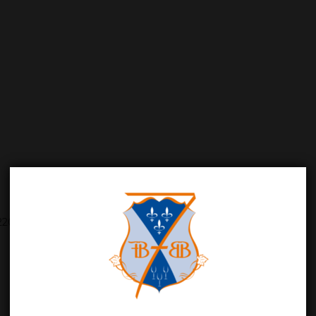
E 220, gomme arabique E 414, polyaspartate de potassium E456