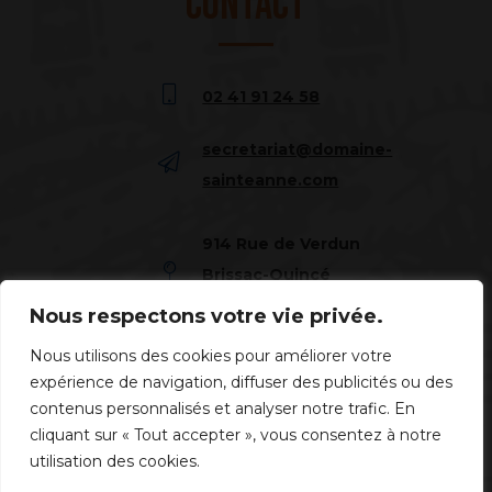
Contact
02 41 91 24 58
secretariat@domaine-
sainteanne.com
914 Rue de Verdun
Brissac-Quincé
49320 Brissac Loire Aubance
Nous respectons votre vie privée.
Suivez-Nous
Nous utilisons des cookies pour améliorer votre
expérience de navigation, diffuser des publicités ou des
contenus personnalisés et analyser notre trafic. En
cliquant sur « Tout accepter », vous consentez à notre
utilisation des cookies.