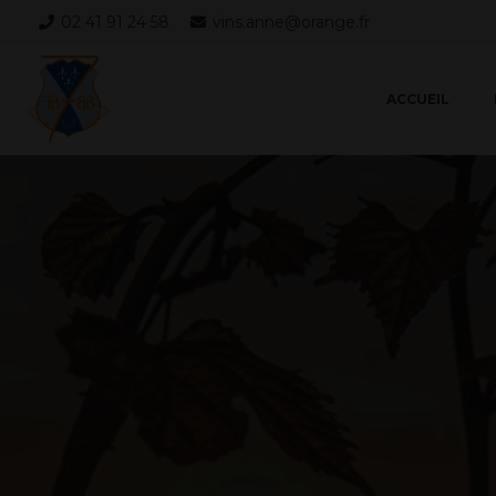
02 41 91 24 58
vins.anne@orange.fr
ACCUEIL