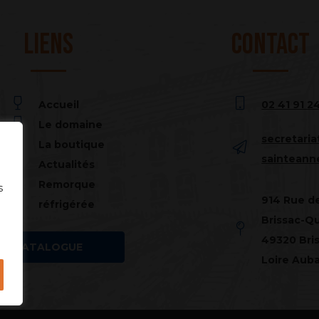
Liens
Contact
Accueil
02 41 91 2
Le domaine
secretari
La boutique
sainteann
Actualités
Remorque
s
914 Rue d
réfrigérée
Brissac-Q
49320 Bri
CATALOGUE
Loire Aub