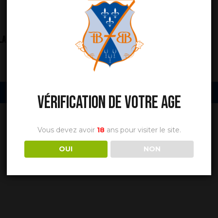
La Cuvée D’efforts ! 2023
Anjou Rouge 2023
8,95
€
6,50
€
TTC
TTC
Découvrir
Découvrir
VÉRIFICATION DE VOTRE AGE
Vous devez avoir
18
ans pour visiter le site.
OUI
NON