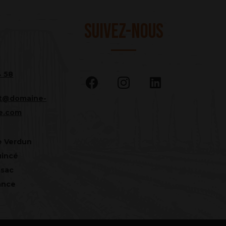
Suivez-Nous
4 58
at@domaine-
e.com
e Verdun
uincé
ssac
ance